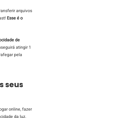
ransferir arquivos 
st! 
Esse é o 
ocidade de 
seguirá atingir 1 
afegar pela 
s seus 
gar online, fazer 
idade da luz, 