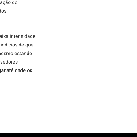
zação do 
dos 
aixa intensidade 
indícios de que 
, mesmo estando 
ovedores 
ar até onde os 