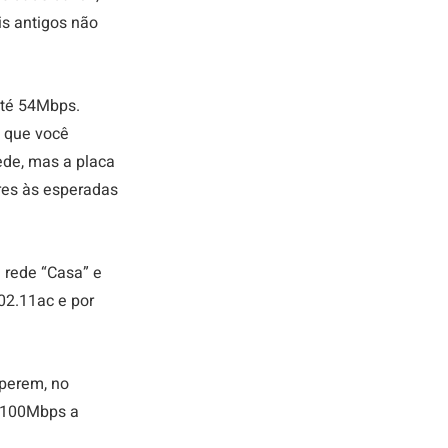
s antigos não 
até 54Mbps. 
 que você 
de, mas a placa 
res às esperadas 
 rede “Casa” e 
02.11ac e por 
operem, no 
 100Mbps a 