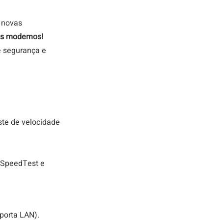
 novas 
is modernos! 
 segurança e 
ste de velocidade 
 SpeedTest e 
porta LAN).