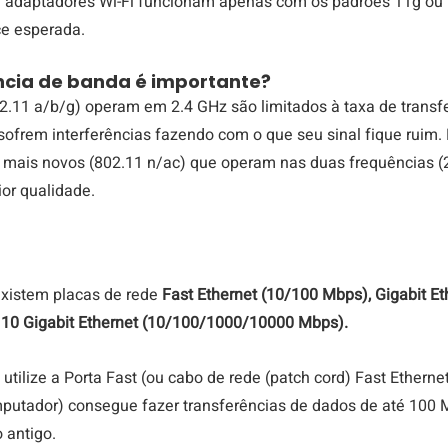
e adaptadores Wi-Fi funcionam apenas com os padrões 11g ou 
ce esperada.
ncia de banda é importante?
2.11 a/b/g) operam em 2.4 GHz são limitados à taxa de transfe
ofrem interferências fazendo com o que seu sinal fique ruim. P
mais novos (802.11 n/ac) que operam nas duas frequências (2
ior qualidade.
xistem placas de rede
 Fast Ethernet (10/100 Mbps), Gigabit Et
10 Gigabit Ethernet (10/100/1000/10000 Mbps). 
ilize a Porta Fast (ou cabo de rede (patch cord) Fast Ethernet
putador) consegue fazer transferências de dados de até 100 M
 antigo.