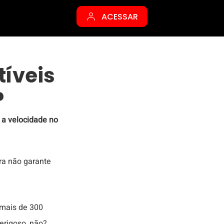
ACESSAR
tíveis
?
 a velocidade no 
ra não garante 
 
mais de 300 
erigoso, não?