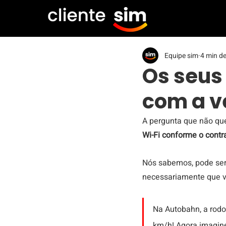
Equipe sim
4 min de
Os seus
com a v
A pergunta que não quer
Wi-Fi conforme o contr
Nós sabemos, pode ser 
necessariamente que voc
Na Autobahn, a rodo
km/h! Agora imagine