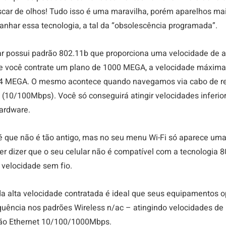
car de olhos! Tudo isso é uma maravilha, porém aparelhos mai
har essa tecnologia, a tal da “obsolescência programada”. 
ar possui padrão 802.11b que proporciona uma velocidade de 
 você contrate um plano de 1000 MEGA, a velocidade máxima
54 MEGA. O mesmo acontece quando navegamos via cabo de re
t (10/100Mbps). Você só conseguirá atingir velocidades inferio
ardware.
té que não é tão antigo, mas no seu menu Wi-Fi só aparece uma
er dizer que o seu celular não é compatível com a tecnologia 8
 velocidade sem fio.
r da alta velocidade contratada é ideal que seus equipamentos 
quência nos padrões Wireless n/ac – atingindo velocidades de
ão Ethernet 10/100/1000Mbps.