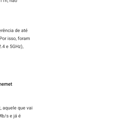
11n, não 
rência de até 
or isso, foram 
.4 e 5GHz), 
hernet 
, aquele que vai 
b/s e já é 