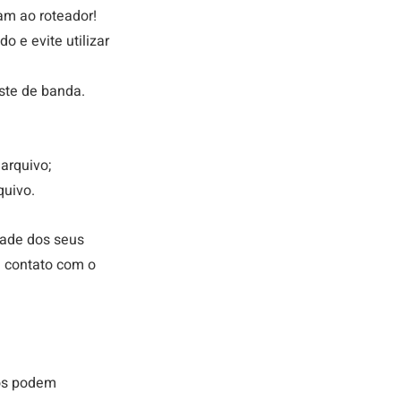
am ao roteador!
 e evite utilizar 
este de banda.
arquivo;
quivo.
ade dos seus 
 contato com o 
vos podem 