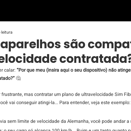
 leitura
 aparelhos são compa
elocidade contratada
 calar: 
“Por que meu (insira aqui o seu dispositivo) não atinge
atado?” 
🤔 
frustrante, mas contratar um plano de ultravelocidade Sim Fib
ê vai conseguir atingi-la... Para entender, veja este exemplo:
via sem limite de velocidade da Alemanha, você pode andar a 
: o seu carro só alcança 100 km/h... Ruim e um tanto quanto p