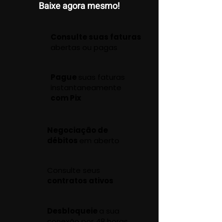
Baixe agora mesmo!
Consulte suas faturas
abertas ou pagas
Pague
suas faturas
instantaneamente
com Pix
Negociação de
débitos
em aberto
Consulte seus
contratos ativos
Desbloqueie
a sua
conexão por 48 horas